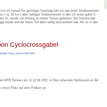
rsch im Januar.Am gestrigen Samstag fuhr ich das erste Straßenrennen
s ( ca. 35 km ) aber heftiges Straßenrennen in den ich einen guten 5.
en ist, wurde von Anfang an hohes Tempo gefahren. Die Strecke war
rgig wurde und der letzte Teil dann wellig einzuordnen war. Als es in den
bon Cyclocrossgabel
/details?shop_param=aid%3D3
nden MTB Rennen am 11-12.06.2011 in Diez (ehemals Herthasee) an der
r, einen Platz auf dem Podium an.
.