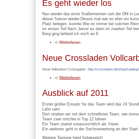
Es geht wieder los
Nun wieder das erste Sraßenrennen seit der DM in Lo
dieser Saison wieder.Dieses mal war es eher ein kurze
Platz belegen konnte.Wie es immer bei solchen Renn
im ersten Teil flach ,bevor es dann im zweiten Teil be
Berg ging befand ich mich an 8.
Weiterlesen
Neue Crossladen Vollcar
Neue Vollcarbon Crossgabel :
http://crossladen.de/shop/cata
log
Weiterlesen
Ausblick auf 2011
Erster großer Einsatz für das Team wird das 24 Stu
Lahn sein.
Dort streben wir mit dem schnellsten Team, wie imme
Team zwei möchte in Top 12 fahren
Ein Team startet voraussichtlich als Vierer.
Ein weiteres geht in der Sechserwertung an den Start
Weitere Termine (wird fortgesetzt)