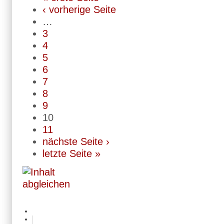
‹ vorherige Seite
…
3
4
5
6
7
8
9
10
11
nächste Seite ›
letzte Seite »