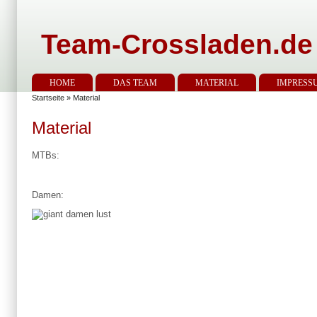
Team-Crossladen.de
HOME
DAS TEAM
MATERIAL
IMPRESS
Startseite
» Material
Material
MTBs:
Damen: