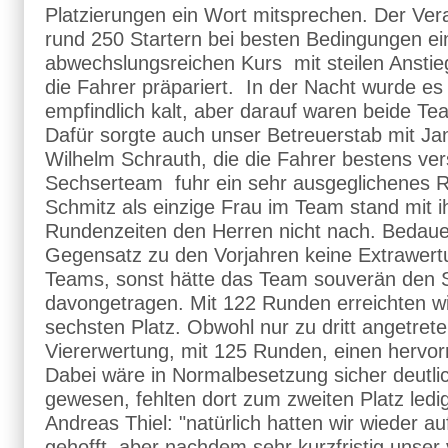
Platzierungen ein Wort mitsprechen. Der Vera
rund 250 Startern bei besten Bedingungen ei
abwechslungsreichen Kurs mit steilen Anstie
die Fahrer präpariert. In der Nacht wurde es
empfindlich kalt, aber darauf waren beide Tea
Dafür sorgte auch unser Betreuerstab mit Ja
Wilhelm Schrauth, die die Fahrer bestens ve
Sechserteam fuhr ein sehr ausgeglichenes 
Schmitz als einzige Frau im Team stand mit i
Rundenzeiten den Herren nicht nach. Bedaue
Gegensatz zu den Vorjahren keine Extrawert
Teams, sonst hätte das Team souverän den S
davongetragen. Mit 122 Runden erreichten wir
sechsten Platz. Obwohl nur zu dritt angetreten
Viererwertung, mit 125 Runden, einen hervorr
Dabei wäre in Normalbesetzung sicher deutli
gewesen, fehlten dort zum zweiten Platz ledi
Andreas Thiel: "natürlich hatten wir wieder au
gehofft, aber nachdem sehr kurzfristig unser 