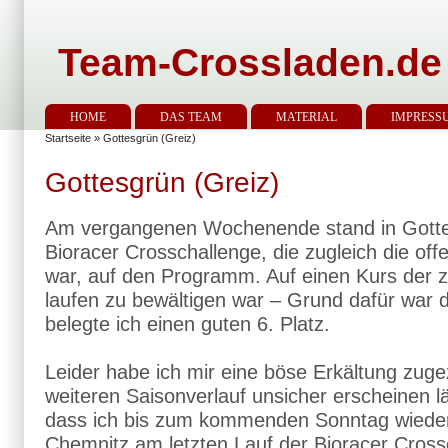
Team-Crossladen.de
HOME
DAS TEAM
MATERIAL
IMPRESS
Startseite
» Gottesgrün (Greiz)
Gottesgrün (Greiz)
Am vergangenen Wochenende stand in Gottes
Bioracer Crosschallenge, die zugleich die of
war, auf den Programm. Auf einen Kurs der z
laufen zu bewältigen war – Grund dafür war d
belegte ich einen guten 6. Platz.
Leider habe ich mir eine böse Erkältung zug
weiteren Saisonverlauf unsicher erscheinen lä
dass ich bis zum kommenden Sonntag wieder 
Chemnitz am letzten Lauf der Bioracer Cross