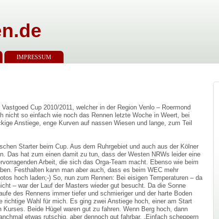
n.de
IMPRESSUM
s Vastgoed Cup 2010/2011, welcher in der Region Venlo – Roermond
h nicht so einfach wie noch das Rennen letzte Woche in Weert, bei
ckige Anstiege, enge Kurven auf nassen Wiesen und lange, zum Teil
utschen Starter beim Cup. Aus dem Ruhrgebiet und auch aus der Kölner
ten. Das hat zum einen damit zu tun, dass der Westen NRWs leider eine
ervorragenden Arbeit, die sich das Orga-Team macht. Ebenso wie beim
ben. Festhalten kann man aber auch, dass es beim WEC mehr
 Fotos hoch laden;-) So, nun zum Rennen: Bei eisigen Temperaturen – da
nicht – war der Lauf der Masters wieder gut besucht. Da die Sonne
aufe des Rennens immer tiefer und schmieriger und der harte Boden
 richtige Wahl für mich. Es ging zwei Anstiege hoch, einer am Start
gen Kurses. Beide Hügel waren gut zu fahren. Wenn Berg hoch, dann
anchmal etwas rutschig, aber dennoch gut fahrbar. „Einfach scheppern