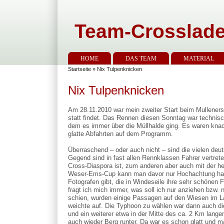
Team-Crosslade
HOME
DAS TEAM
MATERIAL
Startseite
» Nix Tulpenknicken
Nix Tulpenknicken
Am 28.11.2010 war mein zweiter Start beim Mullener
statt findet. Das Rennen diesen Sonntag war technisc
dem es immer über die Müllhalde ging. Es waren kna
glatte Abfahrten auf dem Programm.
Überraschend – oder auch nicht – sind die vielen de
Gegend sind in fast allen Rennklassen Fahrer vertre
Cross-Diaspora ist, zum anderen aber auch mit der h
Weser-Ems-Cup kann man davor nur Hochachtung ha
Fotografen gibt, die in Windeseile ihre sehr schönen
fragt ich mich immer, was soll ich nur anziehen bzw. 
schien, wurden einige Passagen auf den Wiesen im L
weichte auf. Die Typhoon zu wählen war dann auch die
und ein weiterer etwa in der Mitte des ca. 2 Km lan
auch wieder Berg runter. Da war es schon glatt und m