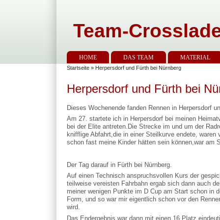
Team-Crosslade
HOME
DAS TEAM
MATERIAL
Startseite
» Herpersdorf und Fürth bei Nürnberg
Herpersdorf und Fürth bei Nü
Dieses Wochenende fanden Rennen in Herpersdorf und
Am 27. startete ich in Herpersdorf bei meinen Heimat
bei der Elite antreten.Die Strecke im und um der Radr
knifflige Abfahrt,die in einer Steilkurve endete, war
schon fast meine Kinder hätten sein können,war am Sch
Der Tag darauf in Fürth bei Nürnberg.
Auf einen Technisch anspruchsvollen Kurs der gespic
teilweise vereisten Fahrbahn ergab sich dann auch de
meiner wenigen Punkte im D Cup am Start schon in der
Form, und so war mir eigentlich schon vor den Rennen 
wird.
Das Endergebnis war dann mit einen 16.Platz eindeuti