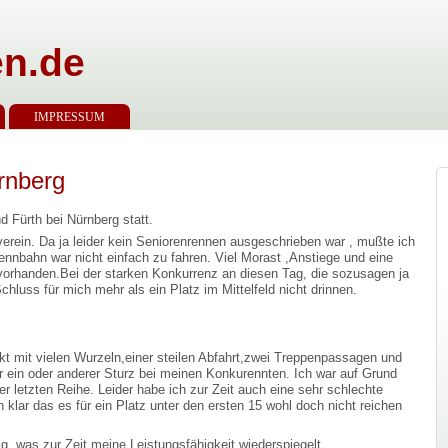
n.de
IMPRESSUM
rnberg
 Fürth bei Nürnberg statt.
verein. Da ja leider kein Seniorenrennen ausgeschrieben war , mußte ich
ennbahn war nicht einfach zu fahren. Viel Morast ,Anstiege und eine
en vorhanden.Bei der starken Konkurrenz an diesen Tag, die sozusagen ja
luss für mich mehr als ein Platz im Mittelfeld nicht drinnen.
kt mit vielen Wurzeln,einer steilen Abfahrt,zwei Treppenpassagen und
r ein oder anderer Sturz bei meinen Konkurennten. Ich war auf Grund
 letzten Reihe. Leider habe ich zur Zeit auch eine sehr schlechte
klar das es für ein Platz unter den ersten 15 wohl doch nicht reichen
g, was zur Zeit meine Leistungsfähigkeit wiederspiegelt.