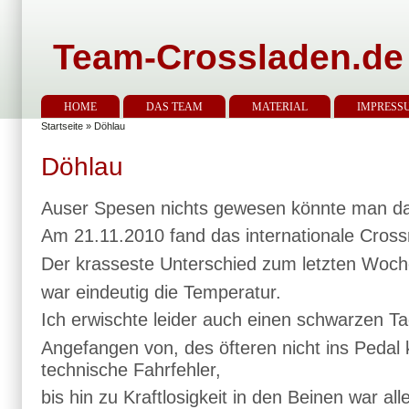
Team-Crossladen.de
HOME
DAS TEAM
MATERIAL
IMPRESS
Startseite
» Döhlau
Döhlau
Auser Spesen nichts gewesen könnte man d
Am 21.11.2010 fand das internationale Crossr
Der krasseste Unterschied zum letzten Woc
war eindeutig die Temperatur.
Ich erwischte leider auch einen schwarzen Ta
Angefangen von, des öfteren nicht ins Peda
technische Fahrfehler,
bis hin zu Kraftlosigkeit in den Beinen war all