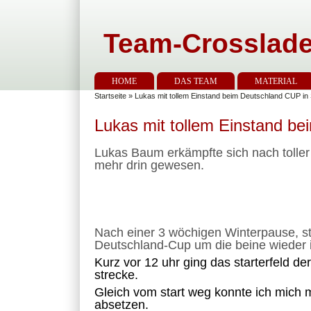
Team-Crosslade
HOME
DAS TEAM
MATERIAL
Startseite
» Lukas mit tollem Einstand beim Deutschland CUP in
Lukas mit tollem Einstand b
Lukas Baum erkämpfte sich nach toller
mehr drin gewesen.
Nach einer 3 wöchigen Winterpause, s
Deutschland-Cup um die beine wiede
Kurz vor 12 uhr ging das starterfeld d
strecke.
Gleich vom start weg konnte ich mich 
absetzen.