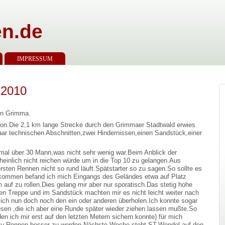
n.de
IMPRESSUM
 2010
in Grimma.
son.Die 2,1 km lange Strecke durch den Grimmaer Stadtwald erwies
 paar technischen Abschnitten,zwei Hindernissen,einen Sandstück,einer
 mal über 30 Mann,was nicht sehr wenig war.Beim Anblick der
cheinlich nicht reichen würde um in die Top 10 zu gelangen.Aus
ersten Rennen nicht so rund läuft.Spätstarter so zu sagen.So sollte es
ommen befand ich mich Eingangs des Geländes etwa auf Platz
 auf zu rollen.Dies gelang mir aber nur sporatisch.Das stetig hohe
en Treppe und im Sandstück machten mir es nicht leicht weiter nach
 ich nun doch noch den ein oder anderen überholen.Ich konnte sogar
sen ,die ich aber eine Runde später wieder ziehen lassen mußte.So
den ich mir erst auf den letzten Metern sichern konnte) für mich
zu Rennen besser zu werden.Nächste Woche steht ST.Wendel auf den