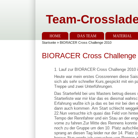
Team-Crosslade
HOME
DAS TEAM
MATERIAL
Startseite
» BIORACER Cross Challenge 2010
BIORACER Cross Challenge
1. Lauf zur BIORACER Cross Challenge 2010 
Heute war mein erstes Crossrennen diese Sai
sich als sehr schneller Kurs,gespickt mit ein
Treppe und zwei Unterführungen.
Das Starterfeld bei uns Masters betrug dieses
Starterliste war mir klar das es diesmal wahrs
Erfahrung wußte ich ja das es bei mir bei den 
dann auch kommen .Am Start schlecht weggek
22.Nun versuchte ich quasi das Feld von hinten
Tempo der Rennfahrer und ein Stau an der eng
vorne zu fahren.Zur Mitte des Rennens konnte
noch zu der Gruppe um den 10. Platz aufschlie
sprang an diesen Tag leider nur der 14. Platz (
heraus.Nun werde ich versuchen von Rennen 