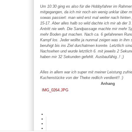
Um 10:30 ging es also für die Hobbyfahrer im Rahmen
mitgegangen, da ich mir noch ein wenig unklar über me
sowas passiert: man wird erst mal weiter nach hinten
15-17. Aber alles halb so wild dachte ich mir ab der 3
Antritt nie weh. Die Sandpassage machte mir mehr S
mehr Boden gut machen. Nach ca. 6 gefahrenen Runden
Kampf los. Jeder wollte ja nunmal zeigen was in ihm 
beruhigt bis ins Ziel durchatmen konnte. Letztlich sin
Nachsehen und wurde letztlich 6. mit jeweils 2 Seku
haben mir 32 Sekunden gefehlt. Ausbaufähig..! ;)
Alles in allem war ich super mit meiner Leistung zufri
Kuchenstücke von der Theke redlich verdient!! :)
Anhang
IMG_0264.JPG