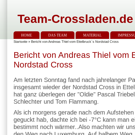
Team-Crossladen.de
HOME
DAS TEAM
MATERIAL
IMPRESS
Startseite
» Bericht von Andreas Thiel vom Ettelbruck`s Nordstad Cross
Bericht von Andreas Thiel vom E
Nordstad Cross
Am letzten Sonntag fand nach jahrelanger P
insgesamt wieder der Nordstad Cross in Ette
hat ganz überlegen der "Oldie" Pascal Triebe
Schlechter und Tom Flammang.
Als ich morgens gerade nach dem Aufstehen
geguckt hab, dachte ich bei -7°C kann man eig
bestimmt noch wärmer..Also machten wir un
den Weg nach Luxemburg. Auf halbem Weg, un