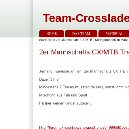
Team-Crosslade
HOME
DAS TEAM
MATERIAL
Startseite
» 2er Mannschafts CX/MTB Trainingsrennen im März
2er Mannschafts CX/MTB Tra
Jemand Interesse an nem 2er Mannschafts CX Train
Dauer 3 h ?
Mindestens 7 Teams müssten da sein, sonst lohnt nicht.
Mischung aus Fun und Sport
Partner werden gelost zugeteilt.
http://forum.cx-sport.de/showpost.php?p=99958&pos