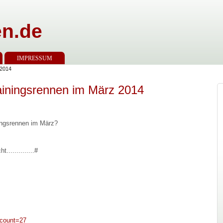
n.de
IMPRESSUM
 2014
iningsrennen im März 2014
ingsrennen im März?
.............#
tcount=27