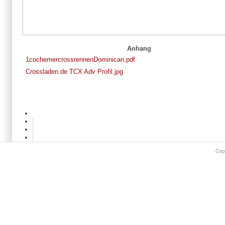
Anhang
1cochemercrossrennenDominican.pdf
Crossladen.de TCX Adv Profil.jpg
Cop