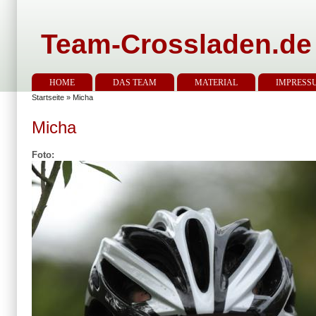
Team-Crossladen.de
HOME
DAS TEAM
MATERIAL
IMPRESS
Startseite
» Micha
Micha
Foto: